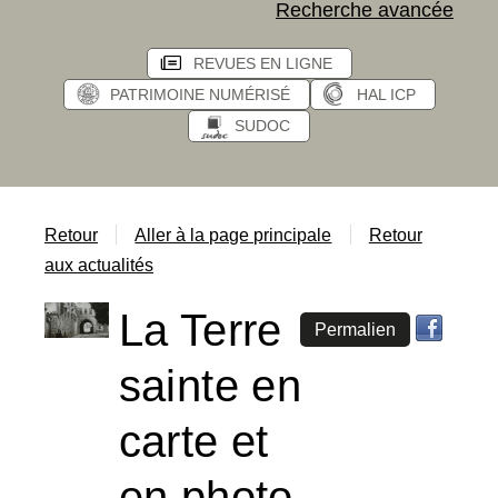
Recherche avancée
REVUES EN LIGNE
PATRIMOINE NUMÉRISÉ
HAL ICP
SUDOC
Retour
Aller à la page principale
Retour
aux actualités
La Terre
Permalien
sainte en
carte et
en photo