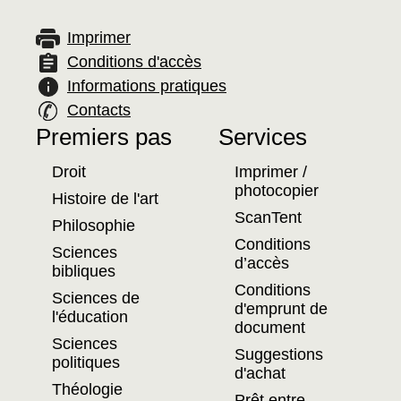
Imprimer
Conditions d'accès
Informations pratiques
Contacts
Premiers pas
Services
Plan
Droit
Imprimer /
du
photocopier
Histoire de l'art
ScanTent
site
Philosophie
Conditions
Sciences
d’accès
bibliques
Conditions
Sciences de
d'emprunt de
l'éducation
document
Sciences
Suggestions
politiques
d'achat
Théologie
Prêt entre