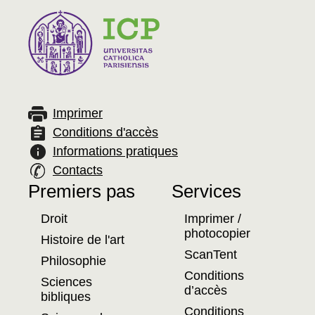
Imprimer
Conditions d'accès
Informations pratiques
Contacts
Premiers pas
Services
Plan
Droit
Imprimer /
du
photocopier
Histoire de l'art
ScanTent
site
Philosophie
Conditions
Sciences
d’accès
bibliques
Conditions