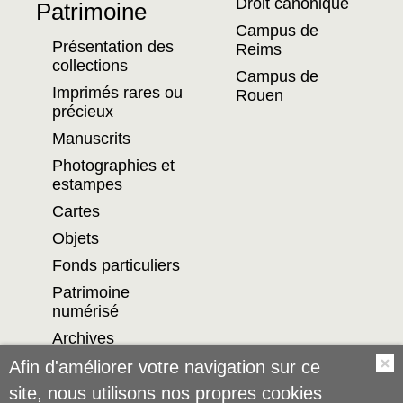
Droit canonique
Patrimoine
Campus de
Présentation des
Reims
collections
Campus de
Imprimés rares ou
Rouen
précieux
Manuscrits
Photographies et
estampes
Cartes
Objets
Fonds particuliers
Patrimoine
numérisé
Archives
Afin d'améliorer votre navigation sur ce
O
site, nous utilisons nos propres cookies
FACEBOOK
INSTAGRAM