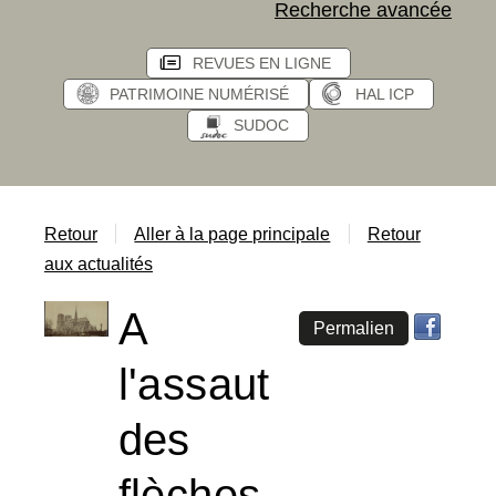
Recherche avancée
REVUES EN LIGNE
PATRIMOINE NUMÉRISÉ
HAL ICP
SUDOC
Retour
Aller à la page principale
Retour
aux actualités
A
Permalien
l'assaut
des
flèches