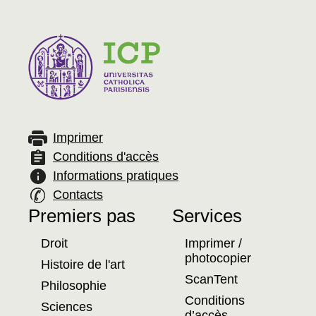
Imprimer
Conditions d'accès
Informations pratiques
Contacts
Premiers pas
Services
Plan
Droit
Imprimer /
du
photocopier
Histoire de l'art
ScanTent
site
Philosophie
Conditions
Sciences
d’accès